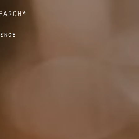
 WILDLIFE RESEARCH*
EST ON WILDLIFE
SEARCH*
ROPE*
IENCE