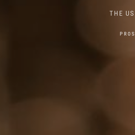
AI MEETS WILDLIFE 
MINDFUL STEPS:
THE US
THE 
PROS