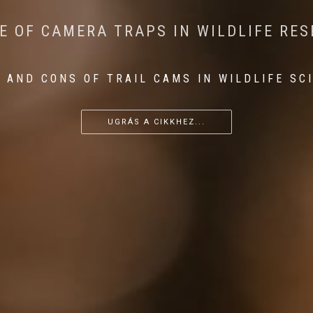
CONSERVATION: MACHINE LEARNING IN
 THE IMPACT OF WALKING IN THE FOR
E OF CAMERA TRAPS IN WILDLIFE RE
RETURN OF THE APEX PREDATOR IN EU
 AND CONS OF TRAIL CAMS IN WILDLIFE SC
...
...
...
UGRÁS A CIKKHEZ...
UGRÁS A CIKKHEZ...
UGRÁS A CIKKHEZ...
UGRÁS A CIKKHEZ...