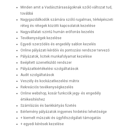
Minden amit a Vadásztársaságoknak szóló változat tud,
továbbá
Nagygazdálkodók számára szóló rugalmas, térképészeti
réteg és rétegek közötti kapcsolatok kezelése
Nagyvállalati szintű humán erőforrás kezelés
Tevékenységek kezelése
Egyedi szerződés és engedély sablon kezelés
Online pályázati kérdőív és pontozási rendszer tervező
Pályázatok, licitek munkafolyamat kezelése
Beépített üzenetküldő rendszer
Pályázatkiértékelési szolgáltatások
Audit szolgáltatások
Veszély és kockázatkezelési mátrix
Rekreációs tevékenységkezelés
Online webshop, kosár funkciók jegy- és engedély
értékesítéshez
Számlázás és bankkártyás fizetés
Bérlemény pályázatok ingyenes hirdetési lehetősége
+ kiemelt műszaki és ügyfélszolgálati támogatás
+ egyedi kérések kezelése