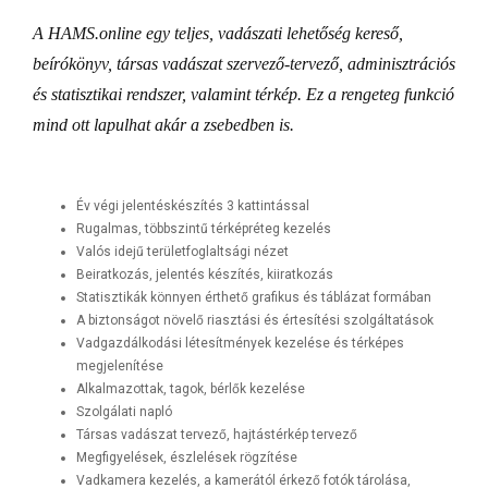
A HAMS.online egy teljes, vadászati lehetőség kereső,
beírókönyv, társas vadászat szervező-tervező, adminisztrációs
és statisztikai rendszer, valamint térkép. Ez a rengeteg funkció
mind ott lapulhat akár a zsebedben is.
Év végi jelentéskészítés 3 kattintással
Rugalmas, többszintű térképréteg kezelés
Valós idejű területfoglaltsági nézet
Beiratkozás, jelentés készítés, kiiratkozás
Statisztikák könnyen érthető grafikus és táblázat formában
A biztonságot növelő riasztási és értesítési szolgáltatások
Vadgazdálkodási létesítmények kezelése és térképes
megjelenítése
Alkalmazottak, tagok, bérlők kezelése
Szolgálati napló
Társas vadászat tervező, hajtástérkép tervező
Megfigyelések, észlelések rögzítése
Vadkamera kezelés, a kamerától érkező fotók tárolása,