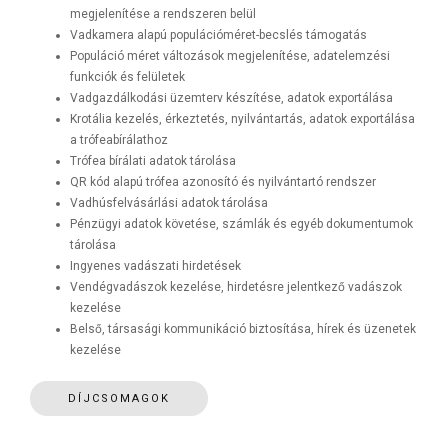
megjelenítése a rendszeren belül
Vadkamera alapú populációméret-becslés támogatás
Populáció méret változások megjelenítése, adatelemzési
funkciók és felületek
Vadgazdálkodási üzemterv készítése, adatok exportálása
Krotália kezelés, érkeztetés, nyilvántartás, adatok exportálása
a trófeabírálathoz
Trófea bírálati adatok tárolása
QR kód alapú trófea azonosító és nyilvántartó rendszer
Vadhúsfelvásárlási adatok tárolása
Pénzügyi adatok követése, számlák és egyéb dokumentumok
tárolása
Ingyenes vadászati hirdetések
Vendégvadászok kezelése, hirdetésre jelentkező vadászok
kezelése
Belső, társasági kommunikáció biztosítása, hírek és üzenetek
kezelése
DÍJCSOMAGOK