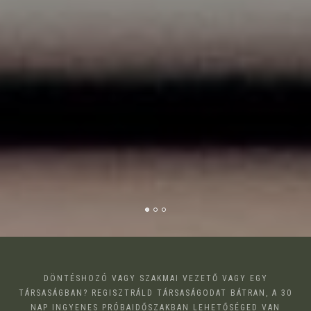
DÖNTÉSHOZÓ VAGY SZAKMAI VEZETŐ VAGY EGY
TÁRSASÁGBAN? REGISZTRÁLD TÁRSASÁGODAT BÁTRAN, A 30
NAP INGYENES PRÓBAIDŐSZAKBAN LEHETŐSÉGED VAN