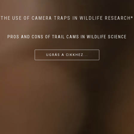
MINDFUL STEPS: THE IMPACT OF WALKING IN THE
AI MEETS WILDLIFE CONSERVATION: MACHINE
THE USE OF CAMERA TRAPS IN WILDLIFE RESEARCH*
THE RETURN OF THE APEX PREDATOR IN EUROPE*
LEARNING IN WILDLIFE RESEARCH*
FOREST ON WILDLIFE
PROS AND CONS OF TRAIL CAMS IN WILDLIFE SCIENCE
...
...
...
UGRÁS A CIKKHEZ...
UGRÁS A CIKKHEZ...
UGRÁS A CIKKHEZ...
UGRÁS A CIKKHEZ...