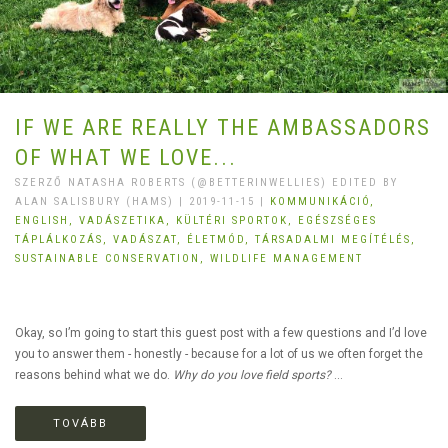
IF WE ARE REALLY THE AMBASSADORS
OF WHAT WE LOVE...
SZERZŐ NATASHA ROBERTS (@BETTERINWELLIES) EDITED BY
ALAN SALISBURY (HAMS) | 2019-11-15 |
KOMMUNIKÁCIÓ,
ENGLISH,
VADÁSZETIKA,
KÜLTÉRI SPORTOK,
EGÉSZSÉGES
TÁPLÁLKOZÁS,
VADÁSZAT,
ÉLETMÓD,
TÁRSADALMI MEGÍTÉLÉS,
SUSTAINABLE CONSERVATION,
WILDLIFE MANAGEMENT
Okay, so I’m going to start this guest post with a few questions and I’d love
you to answer them - honestly - because for a lot of us we often forget the
reasons behind what we do.
Why do you love field sports?
...
TOVÁBB