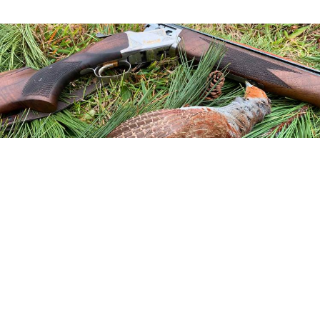
THE ETHICS OF GAME MEAT
SZERZŐ ALEXANDRA KALANDARISHVILI (WILDVITA.ORG) | 2019-
11-10 |
ENGLISH,
VADÁSZETIKA,
VADHÚS,
EGÉSZSÉGES
TÁPLÁLKOZÁS,
VADÁSZAT,
SUSTAINABLE CONSERVATION,
VENISON