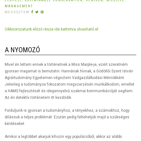
ÉLŐHELY,
SUSTAINABLE CONSERVATION,
VENISON,
WILDLIFE
MANAGEMENT
MEGOSZTOM
Cikksorozatunk előző része ide kattintva olvasható el
A NYOMOZÓ
Mivel én lettem ennek a történetnek a Miss Marple-je, ezért szeretném
gyorsan magamat is bemutatni. Hannának hívnak, a Gödöllői Szent István
Agrártudomány Egyetemen végeztem Vadgazdálkodási Mérnökként.
Jelenleg a tudományos fokozatom megszerzésén munkálkodom, emellet
a HAMS fejlesztését és idegennyelvű szakmai kommunikációját segítem.
Az én detektív történetem itt kezdődik.
Forduljunk is gyorsan a tudományhoz, a tényekhez, a számokhoz, hogy
átlássuk a teljes problémát. Ezután pedig feltehetjük majd a szükséges
kérdéseket.
Amikor a legtöbbet akarjuk kihozni egy populációból, akkor az alábbi