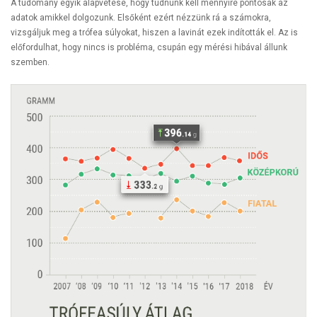
A tudomány egyik alapvetése, hogy tudnunk kell mennyire pontosak az
adatok amikkel dolgozunk. Elsőként ezért nézzünk rá a számokra,
vizsgáljuk meg a trófea súlyokat, hiszen a lavinát ezek indították el. Az is
előfordulhat, hogy nincs is probléma, csupán egy mérési hibával állunk
szemben.