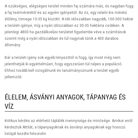
A szükséges, elégséges terület minden faj számára más, és nagyban függ
a faj testméretétől és az egyéni igényeitől. Az őz, egy relatív kis méretű
élőlény, tömege 10-35 kg közötti. A téli időszakban nagyobb, 100-300 hektár
a területi igénye, míg a nyári időszakban ez 30-35 hektárra csökken. A
jelenlegi 4800 ha gazdálkodási területet figyelembe véve a számítások
szerint még a nyári időszakban és túl nagynak tűnik a 400 darabos
állomány.
Bár a területi igény sok egyéb tényezőtől is függ, így most még nem
jelenthetjük ki egyértelműen, hogy egyszerűen túl népes a populáció.
Ehhez tovább kell vizsgálnunk és tanulmányoznunk a terület egyéb
jellemzőit.
ÉLELEM, ÁSVÁNYI ANYAGOK, TÁPANYAG ÉS
VÍZ
Kritikus kérdés az elérhető táplálék mennyisége és minősége. Amikor erről
kérdeztük Attilát, a tápanyagoknak és ásványi anyagoknak egy hosszú
listáját kezdte felsorolni: