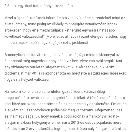
Először egy kicsi tudománnyal kezdeném.
Mivel a “gazdálkodóknak információra van szüksége a trendekről mind az
állatállomány, mind pedig az élőhely minőségére vonatkozóan annak
érdekében, hogy értelmezni tudják a két terület egymásra hatásából
következő változásokat” (Morellet et al., 2007) ezért elengedhetetlen, hogy
minden aspektusból megvizsgáljuk ezt a problémát.
Amennyiben a sóbevitel magas az állatoknál, úgy minden bizonnyal az
átlagosnál még nagyobb mennyiségű víz bevitelére van szükségük. Ami
egy vízhiányos területen kifejezetten kritikus kérdésnek tűnik. A víz
problémáját már Attila is azonosította és megtette a szükséges lépéseket,
hogy ez a helyzet változzon.
Ha nekem kellene ezen a területen gazdálkodni, valószínűleg
megpróbálnám tovább emelni a gyérítés mértékét. A túlnépesedés látható
jelei közé tartoznak a testtömeg és az agancs súly csökkenése. Emiatt én
elsőként a túlszaporodáson próbálnék meg változtatni. Kifejezetten igaz
ez, ha megvizsgáljuk, hogy ennek a populációnak a “tankönyvi” adatok
alapján mekkora helyigénye lenne. Bár a 2012-es csúcs populáció méret
előtt és után 2 évvel sikerült a legmagasabb trófea súly átlagokat elérni, ez