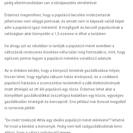
pedig ellentmondásban van a túlnépesedés elméletével.
Érdemes megemlíteni, hogy a populáció becslési módszertanok
jellemzően nem eléggé pontosak, és emiatt nem is képesek valódi képet
adni a populáció igazi méretéről. A megfigyelt és becsült populációnak a
valóságban akár könnyedén a 1,5-szerese is élhet a területen.
De ahogy azt az iskolában is tanítják a populáció méret esetében a
változások rendszeres követése néha talán még fontosabb is, mint, hogy
egészen pontos legyen a populáció méretére vonatkozó adatunk.
Az is érdekes kérdés, hogy a környező területek gazdálkodása milyen,
hiszen lehet, hogy egyfajta vákuum hatás érvényesül, és a csökkenő
populáció hatására a szomszédos területekről a jobb életkörülmények
miatt áttelepül az ott élő populáció egy része. Érdemes lehet akár a
környékbeli gazdálkodókkal összefogva kialakítani egy közös, egységes
gazdálkodási stratégiát és koncepciót. Erre például már Borsod megyéből
is ismerünk példát.
“De miért törekszik Attila egy ideális populáció méret elérésére?” tehetné
fel most a kérdést a komornyik. Pedig nem kell vadgazdálkodónak lenni
ahhoz, hogy a válasz nyilvánvaló legyen.