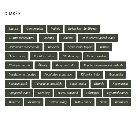
CIMKÉK
English
Conservation
Vadhús
Egészséges táplálkozás
Wildlife management
Poaching
Vadászat
Őz és szarvas gazdálkodás
Sustainable conservation
Vadetetés
Táplálkozási tények
Venison
Őz és szarvas
Predator control
UK shooting
Kültéri sportok
Növénytermesztés
Élőhely
Vadgazdálkodás
Population assessment methods
Population estimation
Population assessment
Kilométer index
Vadászetika
Kommunikáció
Társadalmi megítélés
Social media
Életmód
Koronavírus
Földgazdálkodás
Közösség
HAMS bemutató
Pénzügyek
Együttműködések
Madarak
Tudomány
Esettanulmány
HAMS.online
Hírek
Vadkamera