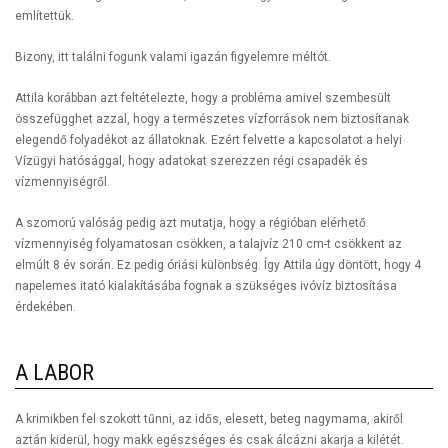
említettük.
Bizony, itt találni fogunk valami igazán figyelemre méltót.
Attila korábban azt feltételezte, hogy a probléma amivel szembesült
összefügghet azzal, hogy a természetes vízforrások nem biztosítanak
elegendő folyadékot az állatoknak. Ezért felvette a kapcsolatot a helyi
Vízügyi hatósággal, hogy adatokat szerezzen régi csapadék és
vízmennyiségről.
A szomorú valóság pedig azt mutatja, hogy a régióban elérhető
vízmennyiség folyamatosan csökken, a talajvíz 210 cm-t csökkent az
elmúlt 8 év során. Ez pedig óriási különbség. Így Attila úgy döntött, hogy 4
napelemes itató kialakításába fognak a szükséges ivóvíz biztosítása
érdekében.
A LABOR
A krimikben fel szokott tűnni, az idős, elesett, beteg nagymama, akiről
aztán kiderül, hogy makk egészséges és csak álcázni akarja a kilétét.