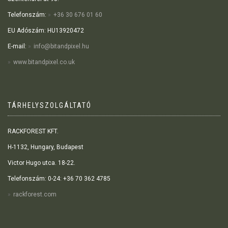
Telefonszám:
+36 30 676 01 60
EU Adószám: HU13920472
E-mail:
info@bitandpixel.hu
www.bitandpixel.co.uk
TÁRHELYSZOLGÁLTATÓ
RACKFOREST KFT.
H-1132, Hungary, Budapest
Victor Hugo utca. 18-22.
Telefonszám: 0-24: +36 70 362 4785
rackforest.com