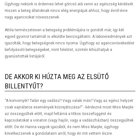
Úgyhogy nekünk is érdemes lehet górcső alá venni az egészség kérdését.
Hiszen a beteg állatoknak nincs elég energiájuk ahhoz, hogy évről-évre
nagy agancsokat növesszenek.
Attila természetesen a betegség problémájára is gondolt már, így két
egyed gyomor tartalmát is elküldte bevizsgáltatni. A laboreredmények azt
igazolták, hogy betegségnek nincs nyoma. Úgyhogy az agancsnövekedést
befolyásoló betegségeket, mint felelőst, szintén kihúzhatjuk a
gyanúsítottak listájáról.
DE AKKOR KI HÚZTA MEG AZ ELSÜTŐ
BILLENTYŰT?
“A komornyik? Talán egy vadász? Vagy valaki más? Vagy az egész helyzet
csak sajnálatos események közrejátszása?” - kérdezné most Miss Marple
az összegyűltek előtt, majd feltárná a titkos összefüggést és
kapcsolatokat a vonaton (vagy hajón, vagy a vadászházban) összegyűltek
előtt. De én Hanna vagyok igazából, és nem Miss Marple, úgyhogy
következzenek a gondolataim arról, hogy én mit vettem észre.