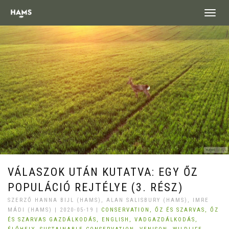
landing_
VÁLASZOK UTÁN KUTATVA: EGY ŐZ
POPULÁCIÓ REJTÉLYE (3. RÉSZ)
SZERZŐ HANNA BIJL (HAMS), ALAN SALISBURY (HAMS), IMRE
MÁDI (HAMS) | 2020-05-19 |
CONSERVATION,
ŐZ ÉS SZARVAS,
ŐZ
ÉS SZARVAS GAZDÁLKODÁS,
ENGLISH,
VADGAZDÁLKODÁS,