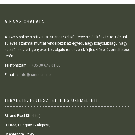
A HAMS CSAPATA
A HAMS.online szoftvert a Bit and Pixel Kft. tervezte és készítette. Cégünk
15 éves szakmai múlttal rendelkezik az egyedi, nagy bonyolultságú, vagy
speciális üzleti igényeket kiszolgáló rendszerek fejlesztése, üzemeltetése
terén.
Telefonszám:
+36 30 676 01 60
E-mail:
info@hams.online
TERVEZTE, FEJLESZTETTE ÉS ÜZEMELTETI
Bit and Pixel Kft. (Ltd.)
H-1033, Hungary, Budapest,
Szentendrei út 95.