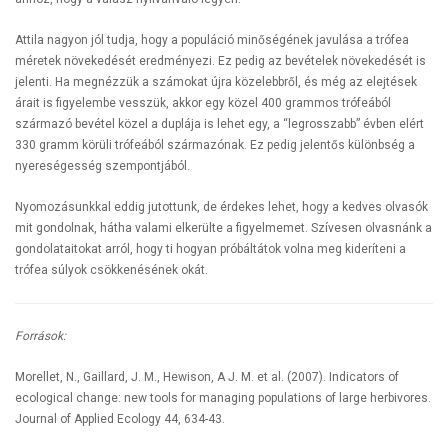
Attila nagyon jól tudja, hogy a populáció minőségének javulása a trófea
méretek növekedését eredményezi. Ez pedig az bevételek növekedését is
jelenti. Ha megnézzük a számokat újra közelebbről, és még az elejtések
árait is figyelembe vesszük, akkor egy közel 400 grammos trófeából
származó bevétel közel a duplája is lehet egy, a “legrosszabb” évben elért
330 gramm körüli trófeából származónak. Ez pedig jelentős különbség a
nyereségesség szempontjából.
Nyomozásunkkal eddig jutottunk, de érdekes lehet, hogy a kedves olvasók
mit gondolnak, hátha valami elkerülte a figyelmemet. Szívesen olvasnánk a
gondolataitokat arról, hogy ti hogyan próbáltátok volna meg kideríteni a
trófea súlyok csökkenésének okát.
Források:
Morellet, N., Gaillard, J. M., Hewison, A J. M. et al. (2007). Indicators of
ecological change: new tools for managing populations of large herbivores.
Journal of Applied Ecology 44, 634-43.