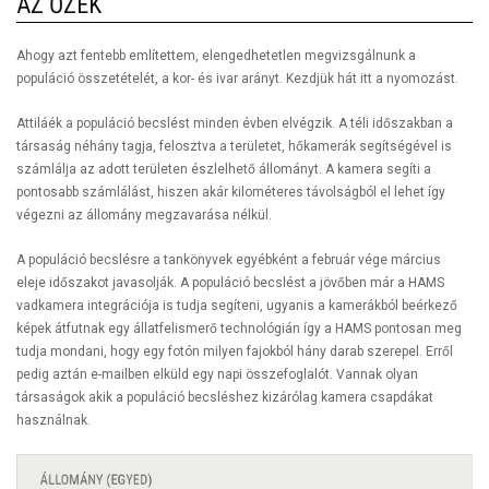
AZ ŐZEK
Ahogy azt fentebb említettem, elengedhetetlen megvizsgálnunk a
populáció összetételét, a kor- és ivar arányt. Kezdjük hát itt a nyomozást.
Attiláék a populáció becslést minden évben elvégzik. A téli időszakban a
társaság néhány tagja, felosztva a területet, hőkamerák segítségével is
számlálja az adott területen észlelhető állományt. A kamera segíti a
pontosabb számlálást, hiszen akár kilométeres távolságból el lehet így
végezni az állomány megzavarása nélkül.
A populáció becslésre a tankönyvek egyébként a február vége március
eleje időszakot javasolják. A populáció becslést a jövőben már a HAMS
vadkamera integrációja is tudja segíteni, ugyanis a kamerákból beérkező
képek átfutnak egy állatfelismerő technológián így a HAMS pontosan meg
tudja mondani, hogy egy fotón milyen fajokból hány darab szerepel. Erről
pedig aztán e-mailben elküld egy napi összefoglalót. Vannak olyan
társaságok akik a populáció becsléshez kizárólag kamera csapdákat
használnak.