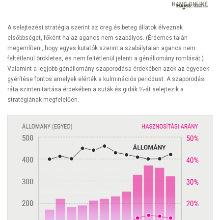
A selejtezési stratégia szerint az öreg és beteg állatok élveznek
elsőbbséget, főként ha az agancs nem szabályos. (Érdemes talán
megemlíteni, hogy egyes kutatók szerint a szabálytalan agancs nem
feltétlenül örökletes, és nem feltétlenül jelenti a génállomány romlását.)
Valamint a legjobb génállomány szaporodása érdekében azok az egyedek
gyérítése fontos amelyek elérték a kulminációs periódust. A szaporodási
ráta szinten tartása érdekében a suták és gidák ⅔-át selejtezik a
stratégiának megfelelően.