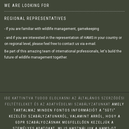
WE ARE LOOKING FOR
REGIONAL REPRESENTATIVES
- If you are familiar with wildlife management, gamekeeping
- and if you are interested in the representation of HAMS in your country or
on regional level, please feel free to contact us via e-mail.
Be part of this amazing team of international professionals, let's build the
future of wildlife management together.
IDE KATTINTVA TUDOD ELOLVASNI AZ ÁLTALÁNOS SZERZŐDÉSI
FELTÉTELEKET ÉS AZ ADATVÉDELMI SZABÁLYZATUNKAT
AMELY
TARTALMAZ MINDEN FONTOS INFORMÁCIÓT A "SÜTI"
KEZELÉSI SZABÁLYZATUNKRÓL, VALAMINT ARRÓL, HOGY A
GDPR SZABÁLYOZÁSNAK MEGFELELŐEN KEZELJÜK A
SZEMÉLYES ADATOKAT. MI IS HASZNÁLJUK A HAMS-OT