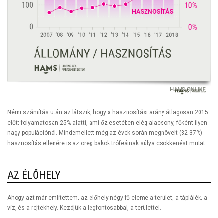
Némi számítás után az látszik, hogy a hasznosítási arány átlagosan 2015
előtt folyamatosan 25% alatti, ami őz esetében elég alacsony, főként ilyen
nagy populációnál. Mindemellett még az évek során megnövelt (32-37%)
hasznosítás ellenére is az öreg bakok trófeáinak súlya csökkenést mutat.
AZ ÉLŐHELY
Ahogy azt már említettem, az élőhely négy fő eleme a terület, a táplálék, a
víz, és a rejtekhely. Kezdjük a legfontosabbal, a területtel.