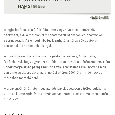
A legjobb trófeákat a CIC bírálta, amely egy hivatalos, nemzetközi
szervezet, akik a méreseket meghatározott szabályok és szabványok
szerint végzik. Az emberi hiba így kizárható, a trófea súlyadatokat
pontosnak és hitelesnek tekintjük.
A további bio-indikátorokat, mint a például a testsúly, Attila mérte,
feltételezzük, hogy ugyanazt a módszertant követi a méréseknél 2001 óra.
Ennek megfelelően pedig élhetünk azzal a feltételezéssel, hogy ha hiba
van a mérésekben, akkor az a mérési eltérés 2001 óta minden egyes
mérésben megtalálható.
A grafikonból jól látható, hogy az idős bakok esetében a trófea súlyban a
2014-es kiemelkedő év óta látványos visszaesés történt. Vajon mi történt
2014 óta?