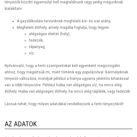
tényezők közötti egyensúlyt kell megtalálnunk vagy pedig magunknak
kialakítani:
A gazdálkodási tervünknek megfelelő kor- és ivar arány,
Megfelelő élőhely, amely magába foglalja, hogy legyen
elégséges élettér (hely),
fedezék,
tápanyag,
víz.
Nyilvánvaló, hogy a fenti szempontokat kell egyenként megvizsgálni
ahhoz, hogy megértsük mi, miért történik egy populációval. Bármelyiknek
tényező változása, mondjuk például a hiánya ugyanis jelentős kihatással
van a többi tényezőre. Például hiába van elégséges víz, ha nincs elég
élőhely. Hiába van elégséges élőhely, ha nincs elég táplálék, vagy fedezék.
Lássuk tehát, hogy milyen adatokkal rendelkezünk a fenti tényezőkről!
AZ ADATOK