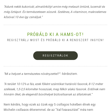
“Adunk nekik kukoricát, almatörkölyt amire még melaszt öntünk, lucernát és
még őztápot. És természetesen sózunk. Szelénes, A vitaminon, makroelemes
kősóval.10 éve így csináljuk.”
PRÓBÁLD KI A HAMS-OT!
REGISZTRÁLJ MOST ÉS PRÓBÁLD KI A RENDSZERT INGYEN!
REGISZTRÁLOK
“Mi a helyzet a természetes növényzettel?”
- kérdeztem.
“A terület 10-12%-a fás, ezek főként szántókat határoló fasorok, 8-12 méter
szélesek, 1,5-2,5 kilométer hosszúak, meg félkör alakú fasorok. Erdőnek nem
hívnám őket, de elegendő búvóhelyet biztosítsanak az állatoknak.”
Nem kérdés, hogy ezek az őzek egy 5 csillagos hotelben élnek egy
Michelin csillagos étteremmel, de az “ital fogyasztást” még nem