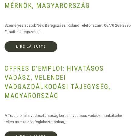
MÉRNÖK, MAGYARORSZÁG
Személyes adatok Név: Beregszászi Roland Telefonszám: 06/70 269-2395
E-mail: r.beregszaszi...
LIRE LA SUITE
OFFRES D'EMPLOI: HIVATÁSOS
VADÁSZ, VELENCEI
VADGAZDÁLKODÁSI TÁJEGYSÉG,
MAGYARORSZÁG
A Tradicionális vadásztársaság keres hivadásos vadász munkakörbe
teljes munkaidös foglakoztatásban,...