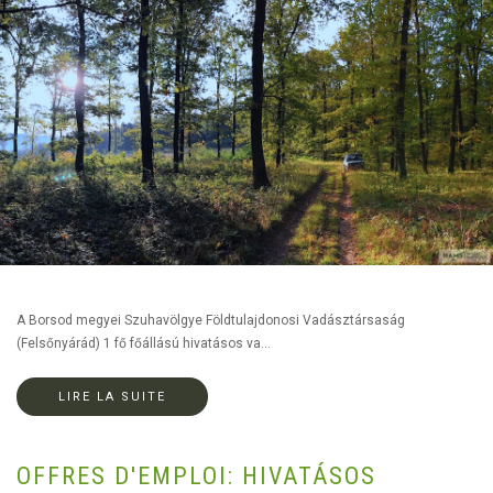
A Borsod megyei Szuhavölgye Földtulajdonosi Vadásztársaság
(Felsőnyárád) 1 fő főállású hivatásos va...
LIRE LA SUITE
OFFRES D'EMPLOI: HIVATÁSOS