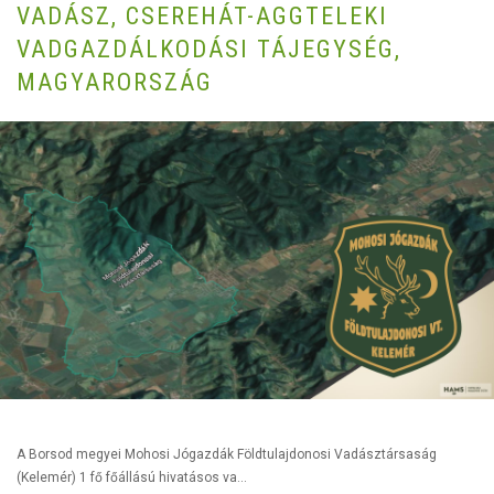
VADÁSZ, CSEREHÁT-AGGTELEKI
VADGAZDÁLKODÁSI TÁJEGYSÉG,
MAGYARORSZÁG
A Borsod megyei Mohosi Jógazdák Földtulajdonosi Vadásztársaság
(Kelemér) 1 fő főállású hivatásos va...