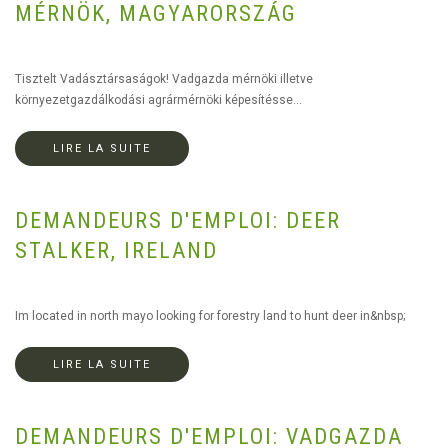
MÉRNÖK, MAGYARORSZÁG
Tisztelt Vadásztársaságok! Vadgazda mérnöki illetve
környezetgazdálkodási agrármérnöki képesítésse...
LIRE LA SUITE
DEMANDEURS D'EMPLOI: DEER
STALKER, IRELAND
Im located in north mayo looking for forestry land to hunt deer in&nbsp;
LIRE LA SUITE
DEMANDEURS D'EMPLOI: VADGAZDA