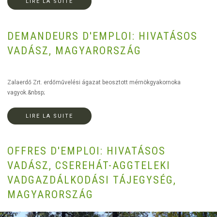
LIRE LA SUITE
DEMANDEURS D'EMPLOI: HIVATÁSOS
VADÁSZ, MAGYARORSZÁG
Zalaerdő Zrt. erdőművelési ágazat beosztott mérnökgyakornoka
vagyok.&nbsp;
LIRE LA SUITE
OFFRES D'EMPLOI: HIVATÁSOS
VADÁSZ, CSEREHÁT-AGGTELEKI
VADGAZDÁLKODÁSI TÁJEGYSÉG,
MAGYARORSZÁG