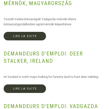
MÉRNÖK, MAGYARORSZÁG
Tisztelt Vadásztársaságok! Vadgazda mérnöki illetve
környezetgazdálkodási agrármérnöki képesítésse...
LIRE LA SUITE
DEMANDEURS D'EMPLOI: DEER
STALKER, IRELAND
Im located in north mayo looking for forestry land to hunt deer in&nbsp;
LIRE LA SUITE
DEMANDEURS D'EMPLOI: VADGAZDA