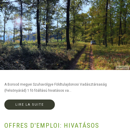
A Borsod megyei Szuhavölgye Földtulajdonosi Vadásztársaság
(Felsőnyárád) 1 fő főállású hivatásos va...
LIRE LA SUITE
OFFRES D'EMPLOI: HIVATÁSOS