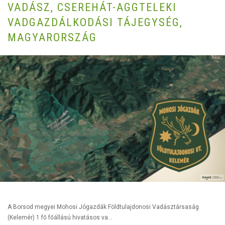
VADÁSZ, CSEREHÁT-AGGTELEKI
VADGAZDÁLKODÁSI TÁJEGYSÉG,
MAGYARORSZÁG
A Borsod megyei Mohosi Jógazdák Földtulajdonosi Vadásztársaság
(Kelemér) 1 fő főállású hivatásos va...