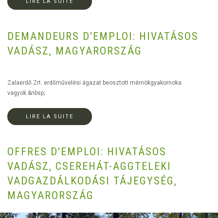
LIRE LA SUITE
DEMANDEURS D'EMPLOI: HIVATÁSOS
VADÁSZ, MAGYARORSZÁG
Zalaerdő Zrt. erdőművelési ágazat beosztott mérnökgyakornoka
vagyok.&nbsp;
LIRE LA SUITE
OFFRES D'EMPLOI: HIVATÁSOS
VADÁSZ, CSEREHÁT-AGGTELEKI
VADGAZDÁLKODÁSI TÁJEGYSÉG,
MAGYARORSZÁG