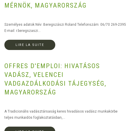
MÉRNÖK, MAGYARORSZÁG
Személyes adatok Név: Beregszászi Roland Telefonszám: 06/70 269-2395
E-mail: r.beregszaszi...
LIRE LA SUITE
OFFRES D'EMPLOI: HIVATÁSOS
VADÁSZ, VELENCEI
VADGAZDÁLKODÁSI TÁJEGYSÉG,
MAGYARORSZÁG
A Tradicionális vadásztársaság keres hivadásos vadász munkakörbe
teljes munkaidös foglakoztatásban,...