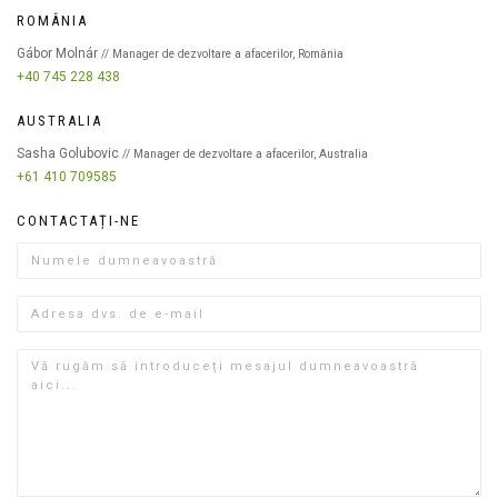
ROMÂNIA
Gábor Molnár
// Manager de dezvoltare a afacerilor, România
+40 745 228 438
AUSTRALIA
Sasha Golubovic
// Manager de dezvoltare a afacerilor, Australia
+61 410 709585
CONTACTAȚI-NE
landing_2021.contact.formlabel_name
landing_2021.contact.formlabel_email