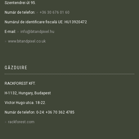
Szentendrei út 95.
Număr de telefon:
+36 30 676 01 60
Numărul de identificare fiscală UE: HU13920472
E-mail:
info@bitandpixel.hu
www.bitandpixel.co.uk
GĂZDUIRE
RACKFOREST KFT.
H-1132, Hungary, Budapest
Victor Hugo utca. 18-22.
Număr de telefon: 0-24: +36 70 362 4785
rackforest.com