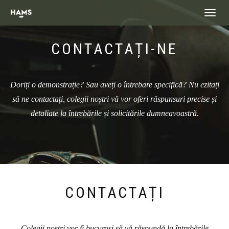
landing_
CONTACTAȚI-NE
Doriți o demonstrație? Sau aveți o întrebare specifică? Nu ezitați
să ne contactați, colegii noștri vă vor oferi răspunsuri precise și
detaliate la întrebările și solicitările dumneavoastră.
CONTACTAȚI
Colegii noștri vor fi bucuroși să vă răspundă la întrebările