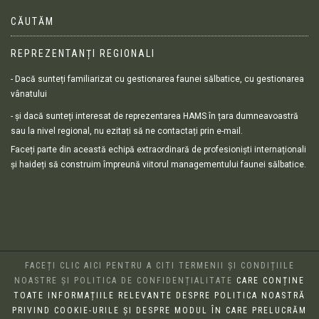
CĂUTĂM
REPREZENTANȚI REGIONALI
- Dacă sunteți familiarizat cu gestionarea faunei sălbatice, cu gestionarea
vânatului
- și dacă sunteți interesat de reprezentarea HAMS în țara dumneavoastră
sau la nivel regional, nu ezitați să ne contactați prin e-mail.
Faceți parte din această echipă extraordinară de profesioniști internaționali
și haideți să construim împreună viitorul managementului faunei sălbatice.
FACEȚI CLIC AICI PENTRU A CITI TERMENII ȘI CONDIȚIILE
NOASTRE ȘI POLITICA DE CONFIDENȚIALITATE
CARE CONȚINE
TOATE INFORMAȚIILE RELEVANTE DESPRE POLITICA NOASTRĂ
PRIVIND COOKIE-URILE ȘI DESPRE MODUL ÎN CARE PRELUCRĂM