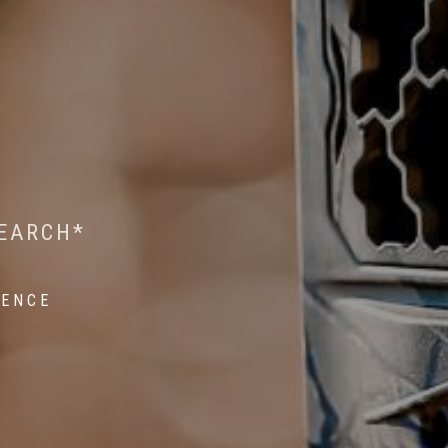
 WILDLIFE RESEARCH*
EST ON WILDLIFE
SEARCH*
ROPE*
IENCE