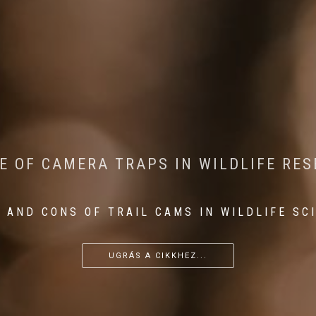
CONSERVATION: MACHINE LEARNING IN
 THE IMPACT OF WALKING IN THE FOR
E OF CAMERA TRAPS IN WILDLIFE RE
RETURN OF THE APEX PREDATOR IN EU
 AND CONS OF TRAIL CAMS IN WILDLIFE SC
...
...
...
UGRÁS A CIKKHEZ...
UGRÁS A CIKKHEZ...
UGRÁS A CIKKHEZ...
UGRÁS A CIKKHEZ...