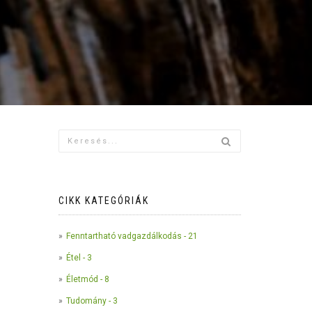
CIKK KATEGÓRIÁK
Fenntartható vadgazdálkodás - 21
Étel - 3
Életmód - 8
Tudomány - 3