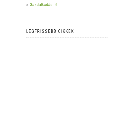
Gazdálkodás - 6
LEGFRISSEBB CIKKEK
The use of camera traps in
wildlife research*
2023-05-24
AI Meets Wildlife Conservation:
Machine Learning in Wildlife
Research*
2023-05-24
The return of the apex predator in
Europe*
2023-05-24
Mindful Steps: The Impact of
Walking in the Forest on Wildlife
2023-05-24