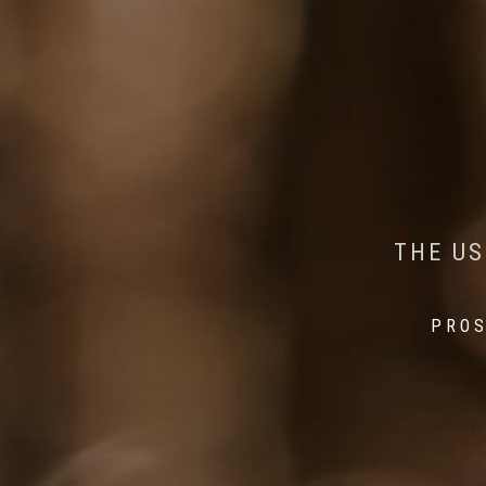
AI MEETS WILDLIFE 
MINDFUL STEPS:
THE US
THE 
PROS