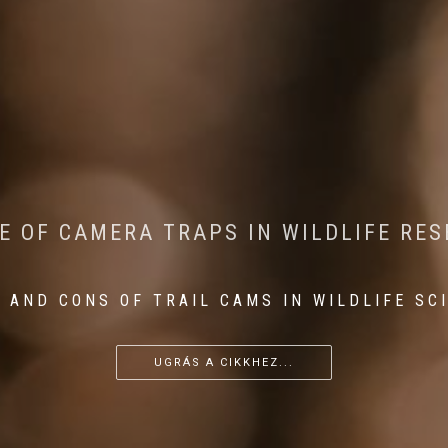
CONSERVATION: MACHINE LEARNING IN
 THE IMPACT OF WALKING IN THE FOR
E OF CAMERA TRAPS IN WILDLIFE RE
RETURN OF THE APEX PREDATOR IN EU
 AND CONS OF TRAIL CAMS IN WILDLIFE SC
...
...
...
UGRÁS A CIKKHEZ...
UGRÁS A CIKKHEZ...
UGRÁS A CIKKHEZ...
UGRÁS A CIKKHEZ...