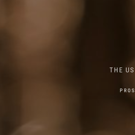
AI MEETS WILDLIFE 
MINDFUL STEPS:
THE US
THE 
PROS