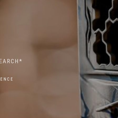
 WILDLIFE RESEARCH*
EST ON WILDLIFE
SEARCH*
ROPE*
IENCE