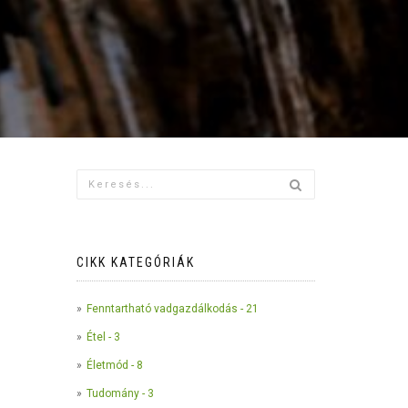
CIKK KATEGÓRIÁK
Fenntartható vadgazdálkodás - 21
Étel - 3
Életmód - 8
Tudomány - 3