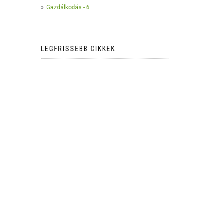
Gazdálkodás - 6
LEGFRISSEBB CIKKEK
The use of camera traps in
wildlife research*
2023-05-24
AI Meets Wildlife Conservation:
Machine Learning in Wildlife
Research*
2023-05-24
The return of the apex predator in
Europe*
2023-05-24
Mindful Steps: The Impact of
Walking in the Forest on Wildlife
2023-05-24